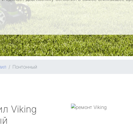
пил
Понтонный
ил
Viking
ый