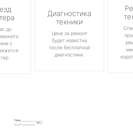
Ре
езд
Диагностика
те
тера
техники
Спе
ас до
Цена за ремонт
про
ованного
будет известна
ре
ени с
после бесплатной
ме
вяжется
диагностики.
корот
тер.