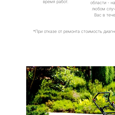
время работ.
области - н
любом случ
Вас в теч
*При отказе от ремонта стоимость диагн