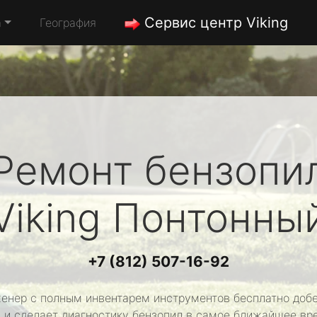
Сервис центр Viking
а
География
Ремонт бензопи
Viking
Понтонны
+7 (812) 507-16-92
енер с полным инвентарем инструментов бесплатно добе
 и сделает диагностику бензопил в самое ближайшее вр