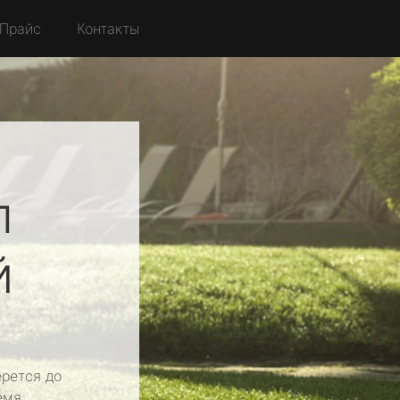
Прайс
Контакты
л
й
рется до
емя.