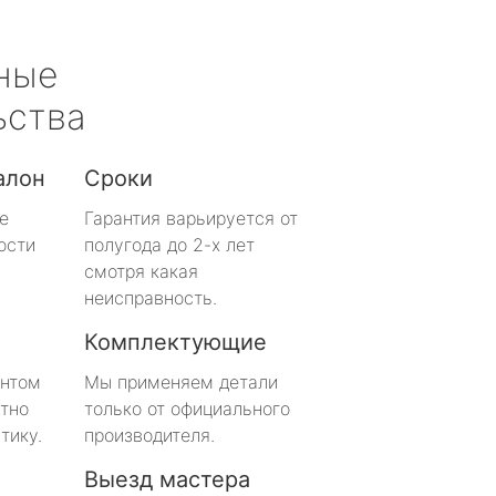
ные
ьства
алон
Сроки
е
Гарантия варьируется от
ости
полугода до 2-х лет
смотря какая
неисправность.
Комплектующие
онтом
Мы применяем детали
тно
только от официального
тику.
производителя.
Выезд мастера