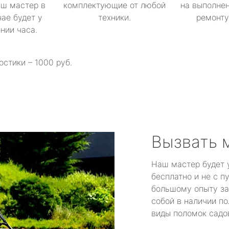
аш мастер в
комплектующие от любой
на выполнен
ае будет у
техники.
ремонту 
ении часа.
остики – 1000 руб.
Вызвать 
Наш мастер будет 
бесплатно и не с п
большому опыту за
собой в наличии по
виды поломок садов