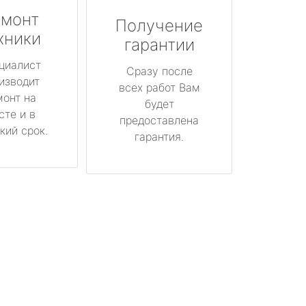
монт
Получение
хники
гарантии
циалист
Сразу после
изводит
всех работ Вам
монт на
будет
сте и в
предоставлена
кий срок.
гарантия.