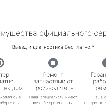
мущества официального се
Выезд и диагностика Бесплатно!*
тер
Ремонт
Гаран
латно
запчастями от
рабо
т на дом
производителя
рем
аходились в
Наши специалисты имеют
Наша к
рбурге или
при себе оригинальные
предоставл