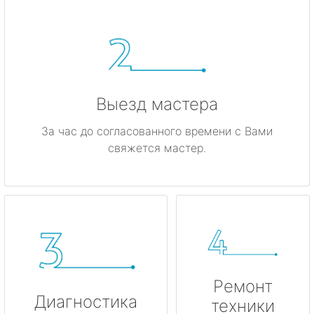
Ивангород
Каменногорск
Кингисепп
Выезд мастера
Кириши
За час до согласованного времени с Вами
свяжется мастер.
Кировск
Коммунар
Кудрово
Лодейное Поле
Ремонт
Луга
Диагностика
техники