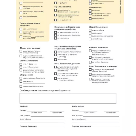
имени Свердлова
Красный Бор
Кузнечное
Кузьмоловский
Лебяжье
Лесогорский
Мга
Назия
Никольский
Новоселье