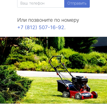
Отправить
Белоостров
Или позвоните по номеру
Молодежное
+7 (812) 507-16-92
.
Солнечное
Комарово
Усть-Ижора
Саперный
Петро-Славянка
Тярлево
Смолячково