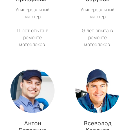
Универсальный
Универсальный
Тайцы
мастер
мастер
Токсово
11 лет опыта в
9 лет опыта в
ремонте
ремонте
Толмачёво
мотоблоков.
мотоблоков.
Ульяновка
Фёдоровское
Форносово
Янино-1
Антон
Всеволод