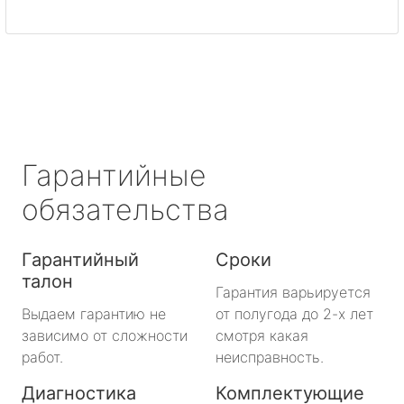
Светогорск
Сертолово
Сланцы
Сосновый Бор
Гарантийные
Сясьстрой
обязательства
Тихвин
Гарантийный
Сроки
талон
Тосно
Гарантия варьируется
Выдаем гарантию не
от полугода до 2-х лет
Шлиссельбург
зависимо от сложности
смотря какая
работ.
неисправность.
Большая Ижора
Диагностика
Комплектующие