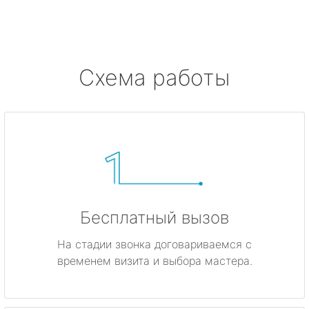
Ушково
Серово
Схема работы
Бокситогорск
Волосово
Волхов
Всеволожск
Бесплатный вызов
Выборг
На стадии звонка договариваемся с
временем визита и выбора мастера.
Высоцк
Гатчина