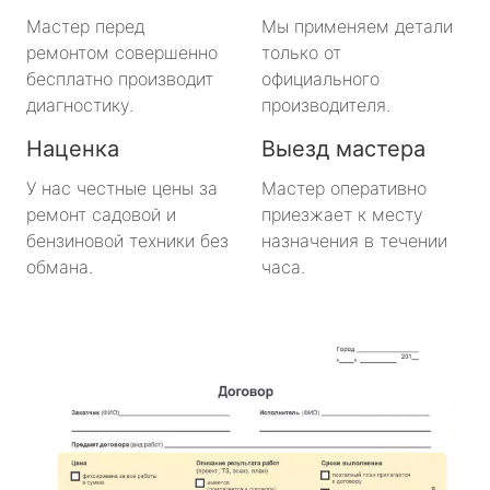
Будогощь
Мастер перед
Мы применяем детали
ремонтом совершенно
только от
Важины
бесплатно производит
официального
диагностику.
производителя.
Виллози
Наценка
Выезд мастера
Вознесенье
У нас честные цены за
Мастер оперативно
ремонт садовой и
приезжает к месту
Вырица
бензиновой техники без
назначения в течении
обмана.
часа.
Дружная Горка
Дубровка
Ефимовский
имени Морозова