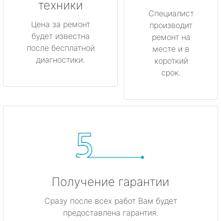
техники
Любань
Специалист
Цена за ремонт
производит
будет известна
Мурино
ремонт на
после бесплатной
месте и в
диагностики.
короткий
Никольское
срок.
Новая Ладога
Отрадное
Пикалёво
Подпорожье
Получение гарантии
Приморск
Сразу после всех работ Вам будет
Приозерск
предоставлена гарантия.