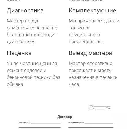
Большая Ижора
Диагностика
Комплектующие
Будогощь
Мастер перед
Мы применяем детали
ремонтом совершенно
только от
Важины
бесплатно производит
официального
диагностику.
производителя.
Виллози
Наценка
Выезд мастера
Вознесенье
У нас честные цены за
Мастер оперативно
ремонт садовой и
приезжает к месту
Вырица
бензиновой техники без
назначения в течении
обмана.
часа.
Дружная Горка
Дубровка
Ефимовский