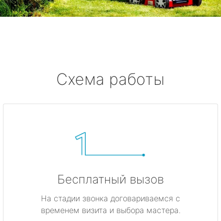
Смолячково
Ушково
Серово
Схема работы
Бокситогорск
Волосово
Волхов
Всеволожск
Бесплатный вызов
Выборг
На стадии звонка договариваемся с
временем визита и выбора мастера.
Высоцк