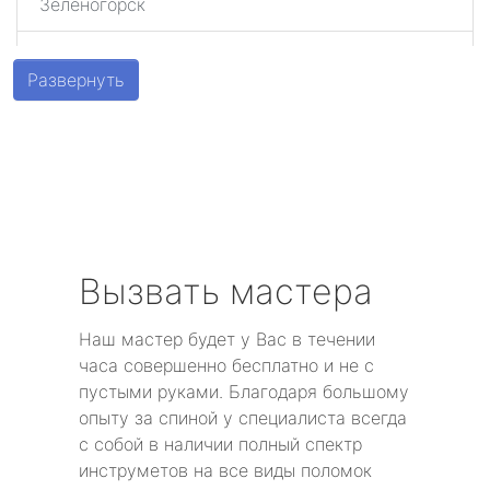
Зеленогорск
Шушары
Развернуть
Парголово
Металлострой
Стрельна
Песочный
Вызвать мастера
Понтонный
Наш мастер будет у Вас в течении
часа совершенно бесплатно и не с
Левашово
пустыми руками. Благодаря большому
опыту за спиной у специалиста всегда
Лисий Нос
с собой в наличии полный спектр
инструметов на все виды поломок
Репино