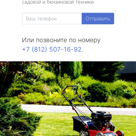
садовой и бензиновой техники.
Александровская
Отправить
Белоостров
Или позвоните по номеру
Молодежное
+7 (812) 507-16-92
.
Солнечное
Комарово
Усть-Ижора
Саперный
Петро-Славянка
Тярлево