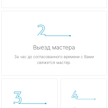
Гатчина
Ивангород
Каменногорск
Кингисепп
Выезд мастера
Кириши
За час до согласованного времени с Вами
свяжется мастер.
Кировск
Коммунар
Кудрово
Лодейное Поле