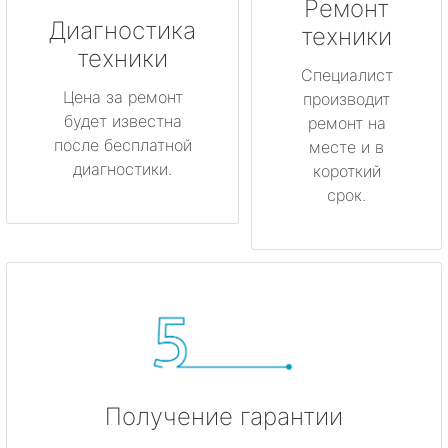
Ремонт
Луга
Диагностика
техники
техники
Любань
Специалист
Цена за ремонт
производит
будет известна
Мурино
ремонт на
после бесплатной
месте и в
диагностики.
короткий
Никольское
срок.
Новая Ладога
Отрадное
Пикалёво
Подпорожье
Получение гарантии
Приморск