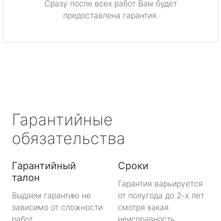
Сразу после всех работ Вам будет
Приозерск
предоставлена гарантия.
Светогорск
Сертолово
Сланцы
Сосновый Бор
Гарантийные
Сясьстрой
обязательства
Тихвин
Гарантийный
Сроки
талон
Тосно
Гарантия варьируется
Выдаем гарантию не
от полугода до 2-х лет
Шлиссельбург
зависимо от сложности
смотря какая
работ.
неисправность.