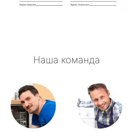
Новоселье
Павлово
Приладожский
Наша команда
Рахья
Рощино
Рябово
Свирьстрой
Сиверский
Синявино