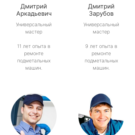
Дмитрий
Дмитрий
Советский
Аркадьевич
Зарубов
Универсальный
Универсальный
Тайцы
мастер
мастер
Токсово
11 лет опыта в
9 лет опыта в
ремонте
ремонте
Толмачёво
подметальных
подметальных
машин.
машин.
Ульяновка
Фёдоровское
Форносово
Янино-1