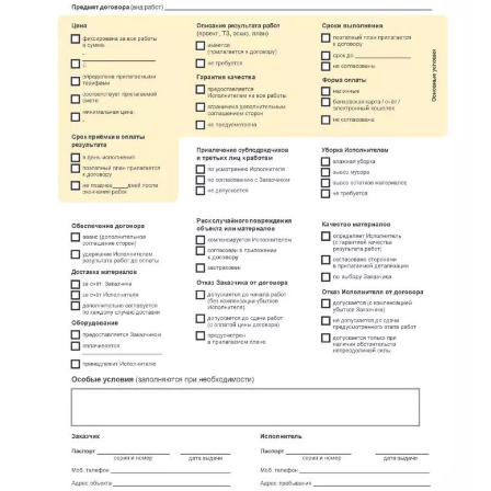
имени Морозова
имени Свердлова
Красный Бор
Кузнечное
Кузьмоловский
Лебяжье
Лесогорский
Мга
Назия
Никольский