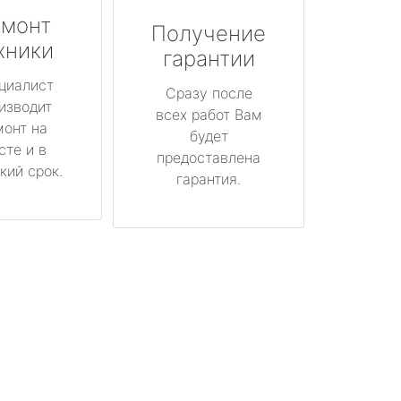
монт
Получение
хники
гарантии
циалист
Сразу после
изводит
всех работ Вам
монт на
будет
сте и в
предоставлена
кий срок.
гарантия.