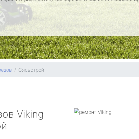
резов
Сясьстрой
зов
Viking
ой