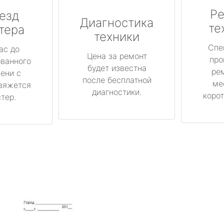
Ре
езд
Диагностика
те
тера
техники
Спе
ас до
Цена за ремонт
про
ованного
будет известна
ре
ени с
после бесплатной
ме
вяжется
диагностики.
корот
тер.