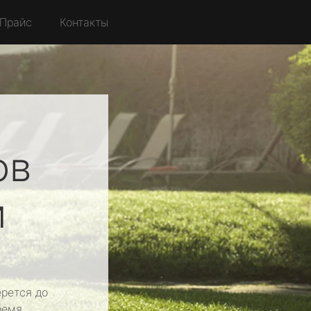
Прайс
Контакты
ов
й
рется до
ремя.