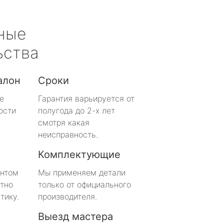
ные
ьства
алон
Сроки
е
Гарантия варьируется от
ости
полугода до 2-х лет
смотря какая
неисправность.
Комплектующие
онтом
Мы применяем детали
тно
только от официального
тику.
производителя.
Выезд мастера