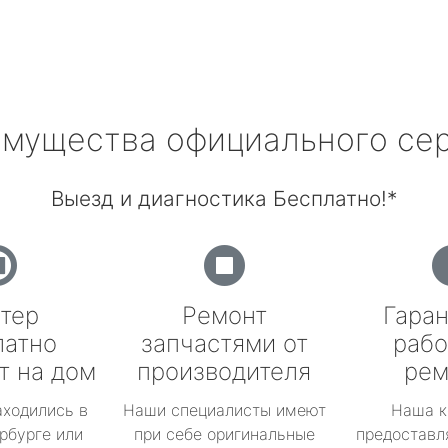
мущества официального се
Выезд и диагностика Бесплатно!*
тер
Ремонт
Гаран
латно
запчастями от
рабо
т на дом
производителя
рем
аходились в
Наши специалисты имеют
Наша к
рбурге или
при себе оригинальные
предоставл