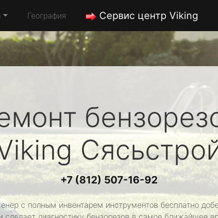
Сервис центр Viking
а
География
емонт бензорез
Viking
Сясьстро
+7 (812) 507-16-92
енер с полным инвентарем инструментов бесплатно добе
и сделает диагностику бензорезов в самое ближайшее в