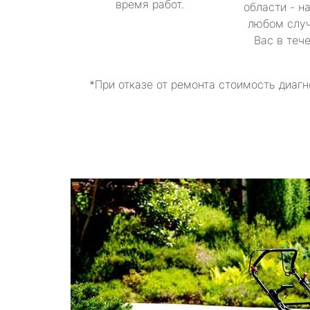
время работ.
области - н
любом случ
Вас в теч
*При отказе от ремонта стоимость диагн