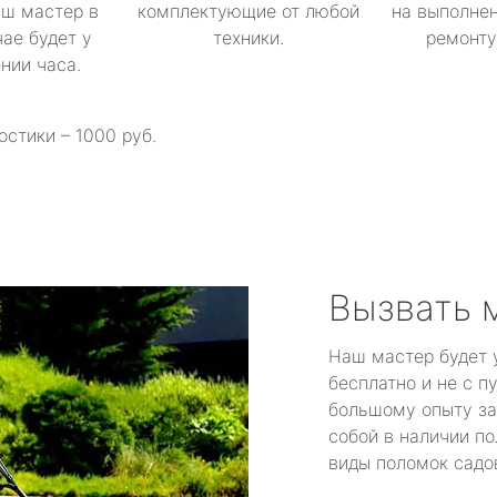
аш мастер в
комплектующие от любой
на выполнен
ае будет у
техники.
ремонту 
ении часа.
остики – 1000 руб.
Вызвать 
Наш мастер будет 
бесплатно и не с п
большому опыту за
собой в наличии по
виды поломок садов