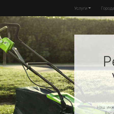
Услуги
Город
Р
Наш инж
Вас 