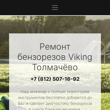
Ремонт
бензорезов
Viking
Толмачёво
+7 (812) 507-16-92
Наш инженер с полным инвентарем
инструментов бесплатно доберется до
Вас и сделает диагностику бензорезов
в самое ближайшее время.