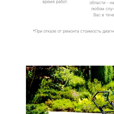
время работ.
области - н
любом случ
Вас в теч
*При отказе от ремонта стоимость диагн