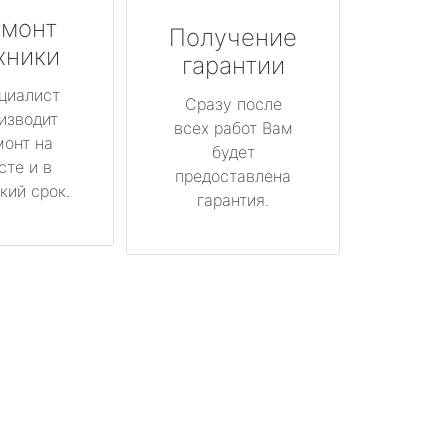
монт
Получение
хники
гарантии
циалист
Сразу после
изводит
всех работ Вам
монт на
будет
сте и в
предоставлена
кий срок.
гарантия.