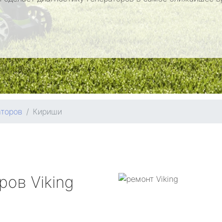
аторов
Кириши
оров
Viking