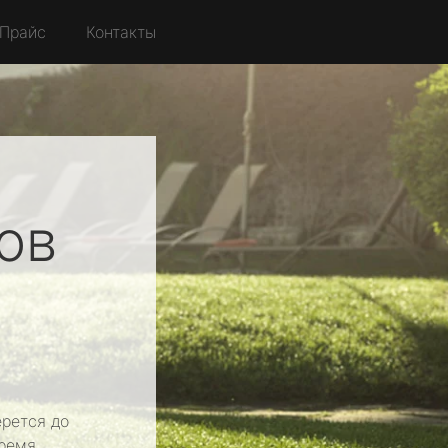
Прайс
Контакты
ов
рется до
ремя.