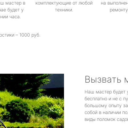
аш мастер в
комплектующие от любой
на выполнен
ае будет у
техники.
ремонту 
ении часа.
остики – 1000 руб.
Вызвать 
Наш мастер будет 
бесплатно и не с п
большому опыту за
собой в наличии по
виды поломок садов