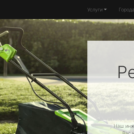
Услуги
Город
Р
Наш инж
Вас 