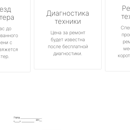
Ре
езд
Диагностика
те
тера
техники
Спе
ас до
Цена за ремонт
про
ованного
будет известна
ре
ени с
после бесплатной
ме
вяжется
диагностики.
корот
тер.