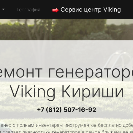
Сервис центр Viking
а
География
емонт генератор
Viking
Кириши
+7 (812) 507-16-92
енер с полным инвентарем инструментов бесплатно добе
и сделает диагностику генераторов в самое ближайшее в