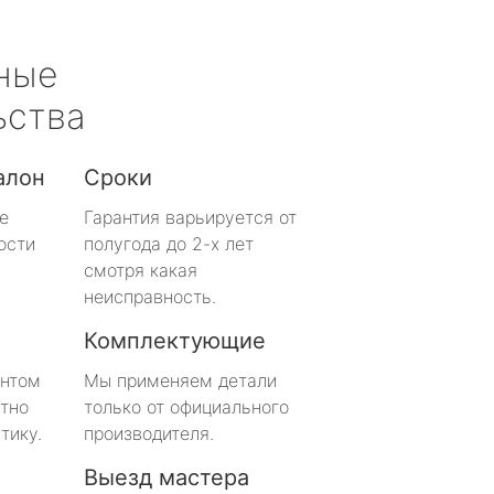
ные
ьства
алон
Сроки
е
Гарантия варьируется от
ости
полугода до 2-х лет
смотря какая
неисправность.
Комплектующие
онтом
Мы применяем детали
тно
только от официального
тику.
производителя.
Выезд мастера