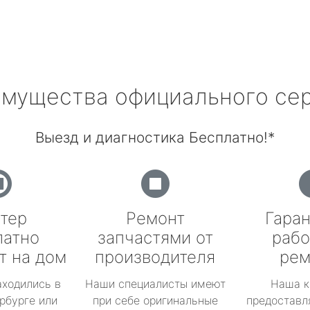
мущества официального се
Выезд и диагностика Бесплатно!*
тер
Ремонт
Гаран
латно
запчастями от
рабо
т на дом
производителя
рем
аходились в
Наши специалисты имеют
Наша к
рбурге или
при себе оригинальные
предоставл