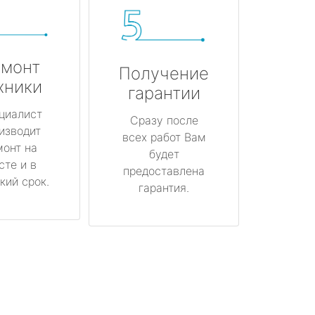
монт
Получение
хники
гарантии
циалист
Сразу после
изводит
всех работ Вам
монт на
будет
сте и в
предоставлена
кий срок.
гарантия.