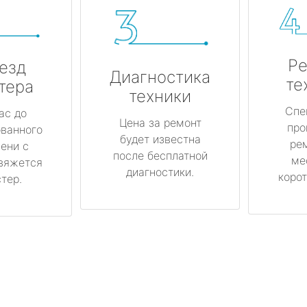
Ре
езд
Диагностика
те
тера
техники
Спе
ас до
Цена за ремонт
про
ованного
будет известна
ре
ени с
после бесплатной
ме
вяжется
диагностики.
корот
тер.