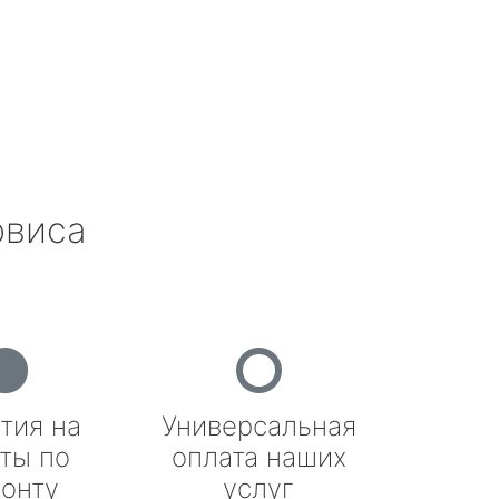
рвиса
тия на
Универсальная
ты по
оплата наших
онту
услуг