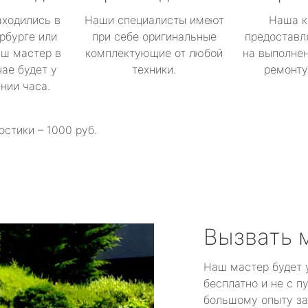
аходились в
Наши специалисты имеют
Наша к
рбурге или
при себе оригинальные
предоставл
аш мастер в
комплектующие от любой
на выполнен
ае будет у
техники.
ремонту 
ении часа.
остики – 1000 руб.
Вызвать 
Наш мастер будет 
бесплатно и не с п
большому опыту за