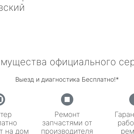
вский
мущества официального се
Выезд и диагностика Бесплатно!*
тер
Ремонт
Гаран
латно
запчастями от
рабо
т на дом
производителя
рем