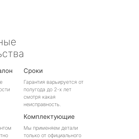
ные
ьства
алон
Сроки
е
Гарантия варьируется от
ости
полугода до 2-х лет
смотря какая
неисправность.
Комплектующие
онтом
Мы применяем детали
тно
только от официального