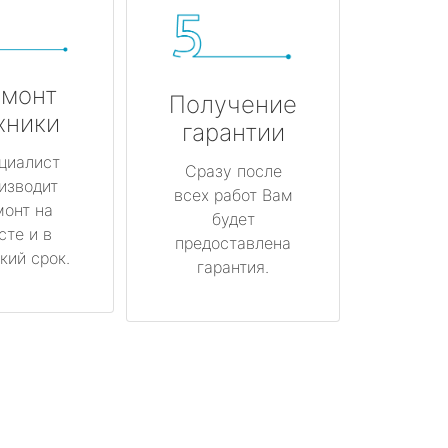
монт
Получение
хники
гарантии
циалист
Сразу после
изводит
всех работ Вам
монт на
будет
сте и в
предоставлена
кий срок.
гарантия.