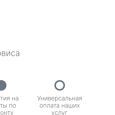
рвиса
тия на
Универсальная
ты по
оплата наших
онту
услуг