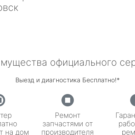
овск
мущества официального се
Выезд и диагностика Бесплатно!*
тер
Ремонт
Гаран
латно
запчастями от
рабо
т на дом
производителя
рем