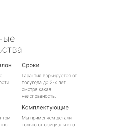
ные
ьства
алон
Сроки
е
Гарантия варьируется от
ости
полугода до 2-х лет
смотря какая
неисправность.
Комплектующие
онтом
Мы применяем детали
тно
только от официального