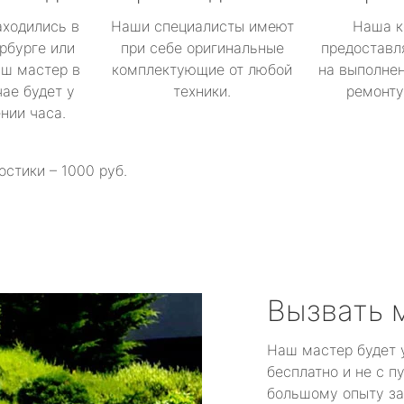
аходились в
Наши специалисты имеют
Наша к
рбурге или
при себе оригинальные
предоставл
аш мастер в
комплектующие от любой
на выполнен
ае будет у
техники.
ремонту 
ении часа.
остики – 1000 руб.
Вызвать 
Наш мастер будет 
бесплатно и не с п
большому опыту за