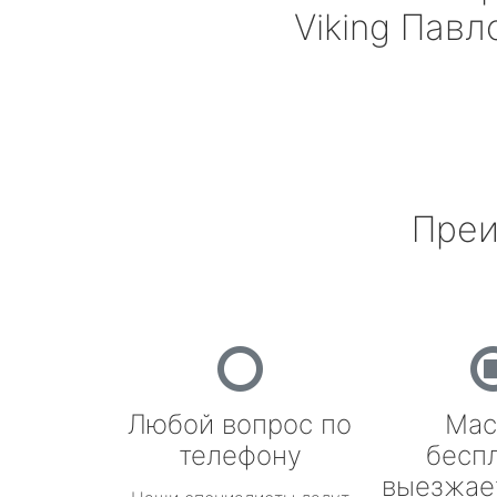
Viking
Павл
Преи
Любой вопрос по
Мас
телефону
бесп
выезжае