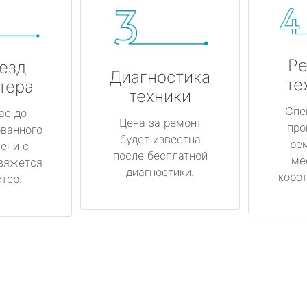
Ре
езд
Диагностика
те
тера
техники
Спе
ас до
Цена за ремонт
про
ованного
будет известна
ре
ени с
после бесплатной
ме
вяжется
диагностики.
корот
тер.